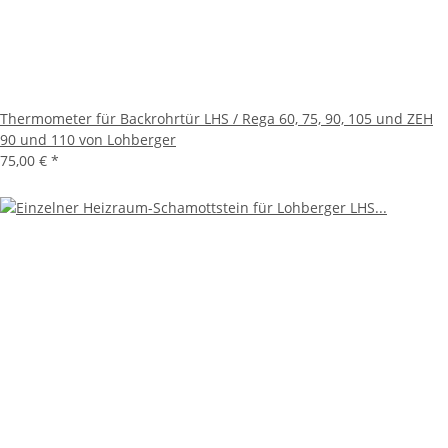
Thermometer für Backrohrtür LHS / Rega 60, 75, 90, 105 und ZEH
90 und 110 von Lohberger
75,00 €
*