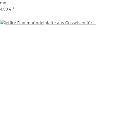
mm
4,99 €
*