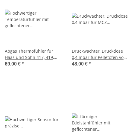
Abgas Thermofühler für
Druckwächter, Druckdose
Haas und Sohn 417, 419,
0,4 mbar für Pelletofen von
432, 434, 517, 519, 521, 538
MCZ
69,00 €
*
48,00 €
*
und HSP1, 2, 6, 7, 8