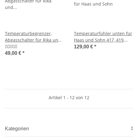
Temperaturbegrenzer,
Temperaturfühler unten für
Abgasschalter für Rika und
Haas und Sohn 417, 419,
Wodtke
432, 434, 517, 519, 521, 538
129,00 €
*
und HSP 1, HSP 2
49,00 €
*
Artikel 1 - 12 von 12
Kategorien