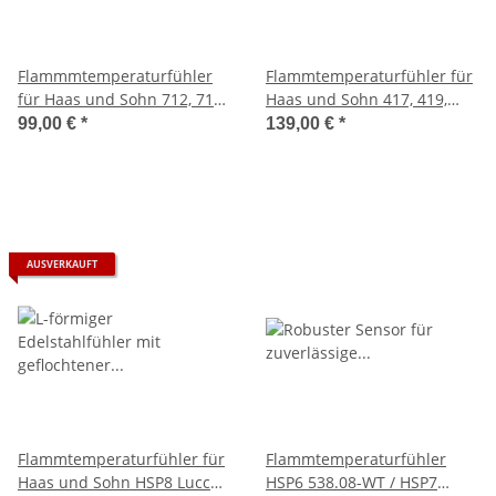
Flammmtemperaturfühler
Flammtemperaturfühler für
für Haas und Sohn 712, 713,
Haas und Sohn 417, 419,
714 HSP 1 und 2
432, 434, 517, 519, 521, 538
99,00 €
*
139,00 €
*
und HSP 6 und 7
AUSVERKAUFT
Flammtemperaturfühler für
Flammtemperaturfühler
Haas und Sohn HSP8 Lucca /
HSP6 538.08-WT / HSP7