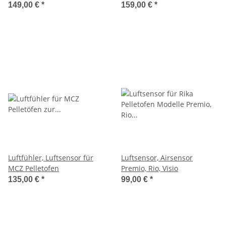
Catania - I/II
450.08
149,00 €
*
159,00 €
*
Luftfühler, Luftsensor für
Luftsensor, Airsensor
MCZ Pelletofen
Premio, Rio, Visio
135,00 €
*
99,00 €
*