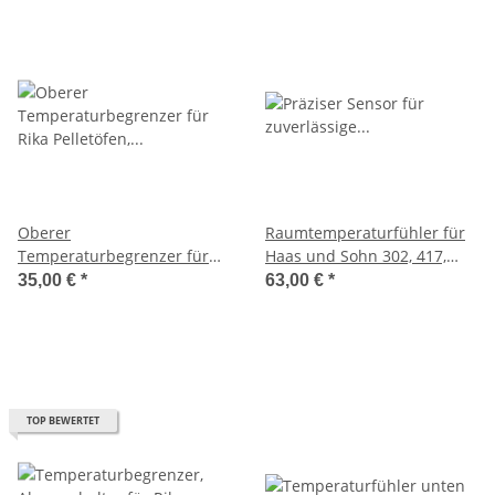
Oberer
Raumtemperaturfühler für
Temperaturbegrenzer für
Haas und Sohn 302, 417,
Pelletofen Rika
440, 441, 517
35,00 €
*
63,00 €
*
TOP BEWERTET