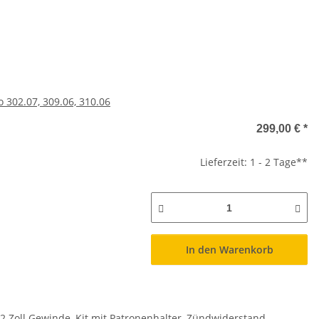
 302.07, 309.06, 310.06
299,00 €
*
Lieferzeit: 1 - 2 Tage**
In den Warenkorb
1/2 Zoll Gewinde, Kit mit Patronenhalter, Zündwiderstand,