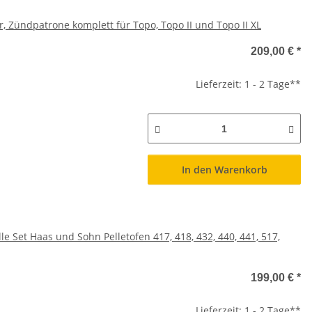
 Zündpatrone komplett für Topo, Topo II und Topo II XL
209,00 €
*
Lieferzeit: 1 - 2 Tage**
In den Warenkorb
Set Haas und Sohn Pelletofen 417, 418, 432, 440, 441, 517,
199,00 €
*
Lieferzeit: 1 - 2 Tage**