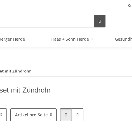
Ko
berger Herde
Haas + Sohn Herde
Gesundh
et mit Zündrohr
set mit Zündrohr
Artikel pro Seite