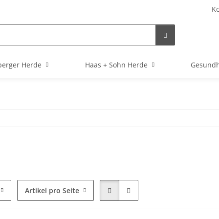
Ko
berger Herde
Haas + Sohn Herde
Gesundh
Artikel pro Seite