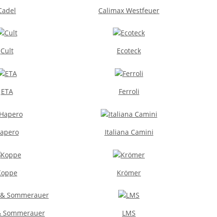
Cadel
Calimax Westfeuer
Cult
Ecoteck
ETA
Ferroli
apero
Italiana Camini
Koppe
Krömer
& Sommerauer
LMS