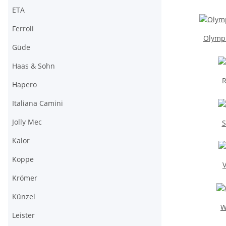
ETA
Ferroli
Olympi
Güde
Haas & Sohn
R
Hapero
Italiana Camini
Jolly Mec
S
Kalor
Koppe
V
Krömer
Künzel
W
Leister