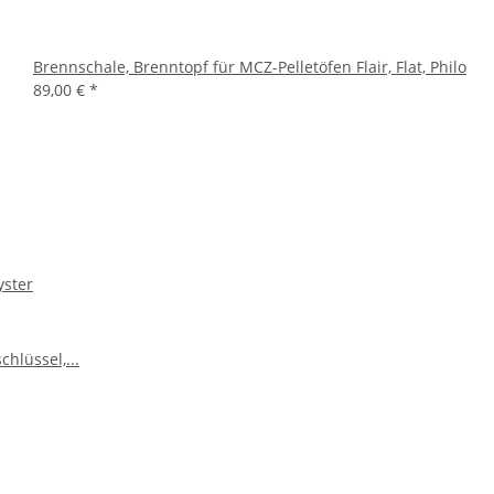
Brennschale, Brenntopf für MCZ-Pelletöfen Flair, Flat, Philo
89,00 €
*
yster