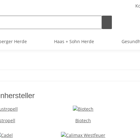
Ko
berger Herde
Haas + Sohn Herde
Gesundh
nhersteller
stropell
Biotech