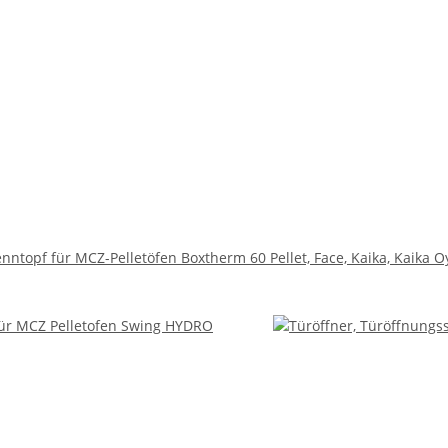
nntopf für MCZ-Pelletöfen Boxtherm 60 Pellet, Face, Kaika, Kaika O