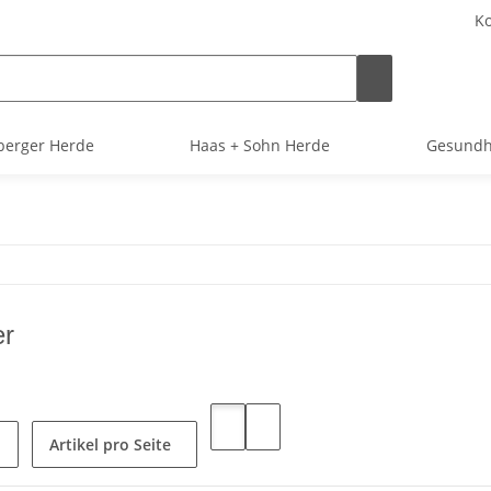
Ko
berger Herde
Haas + Sohn Herde
Gesundh
er
Artikel pro Seite