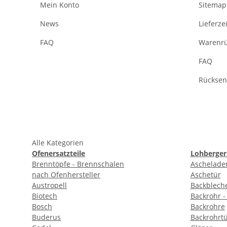
Mein Konto
Sitemap
News
Lieferz
FAQ
Warenrü
FAQ
Rücksend
Alle Kategorien
Ofenersatzteile
Lohberger
Brenntöpfe - Brennschalen
Aschelade
nach Ofenhersteller
Aschetür
Austropell
Backbleche
Biotech
Backrohr -
Bosch
Backrohre
Buderus
Backrohrt