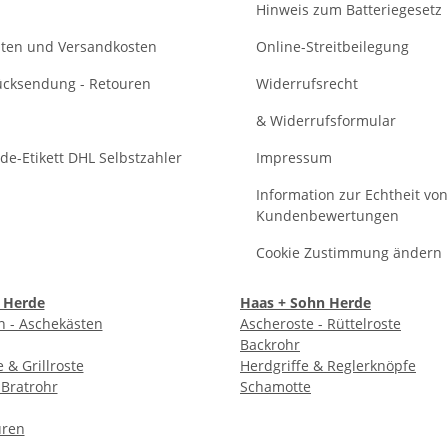
Hinweis zum Batteriegesetz
eiten und Versandkosten
Online-Streitbeilegung
cksendung - Retouren
Widerrufsrecht
& Widerrufsformular
e-Etikett DHL Selbstzahler
Impressum
Information zur Echtheit von
Kundenbewertungen
Cookie Zustimmung ändern
 Herde
Haas + Sohn Herde
n - Aschekästen
Ascheroste - Rüttelroste
Backrohr
 & Grillroste
Herdgriffe & Reglerknöpfe
 Bratrohr
Schamotte
üren