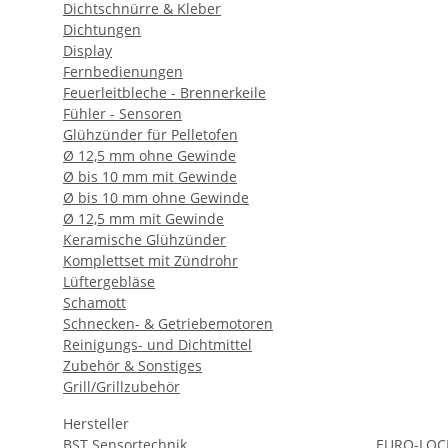
Dichtschnürre & Kleber
Dichtungen
Display
Fernbedienungen
Feuerleitbleche - Brennerkeile
Fühler - Sensoren
Glühzünder für Pelletofen
Ø 12,5 mm ohne Gewinde
Ø bis 10 mm mit Gewinde
Ø bis 10 mm ohne Gewinde
Ø 12,5 mm mit Gewinde
Keramische Glühzünder
Komplettset mit Zündrohr
Lüftergebläse
Schamott
Schnecken- & Getriebemotoren
Reinigungs- und Dichtmittel
Zubehör & Sonstiges
Grill/Grillzubehör
Hersteller
BST Sensortechnik
EURO-LOC