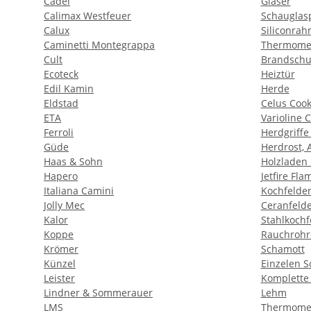
Cadel
Gläser
Calimax Westfeuer
Schauglas
Calux
Siliconra
Caminetti Montegrappa
Thermome
Cult
Brandschu
Ecoteck
Heiztür
Edil Kamin
Herde
Eldstad
Celus Coo
ETA
Varioline C
Ferroli
Herdgriffe
Güde
Herdrost, 
Haas & Sohn
Holzladen
Hapero
Jetfire Fl
Italiana Camini
Kochfelde
Jolly Mec
Ceranfeld
Kalor
Stahlkochf
Koppe
Rauchrohr
Krömer
Schamott
Künzel
Einzelen S
Leister
Komplette
Lindner & Sommerauer
Lehm
LMS
Thermome