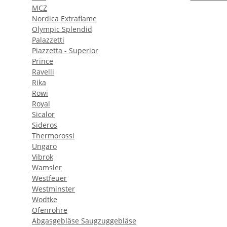
MCZ
Nordica Extraflame
Olympic Splendid
Palazzetti
Piazzetta - Superior
Prince
Ravelli
Rika
Rowi
Royal
Sicalor
Sideros
Thermorossi
Ungaro
Vibrok
Wamsler
Westfeuer
Westminster
Wodtke
Ofenrohre
Abgasgebläse Saugzuggebläse