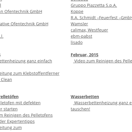
l
Gruppo Piazzetta S.p.A.
hn Ofentechnik GmbH
Koppe
R.A. Schmidt –Feuerfest –Gmb
vative Ofentechnik GmbH
Wamsler
calimax, Westfeuer
l.
ebm-pabst
lisado
6
Februar, 2015
ttenheizung ganz einfach
Video zum Reinigen des Pell
eitung zum Klebstoffentferner
 Clean
Pelletöfen
Wasserbetten
letofen mit defekten
Wasserbettenheizung ganz e
r starten
tauschen!
 Reinigen des Pelletofens
er Expertentipps
eitung zum