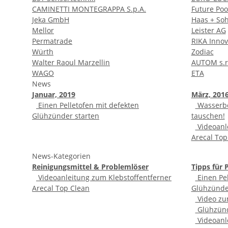
CAMINETTI MONTEGRAPPA S.p.A.
Future Poo
Jeka GmbH
Haas + So
Mellor
Leister AG
Permatrade
RIKA Inno
Würth
Zodiac
Walter Raoul Marzellin
AUTOM s.r.
WAGO
ETA
News
Januar, 2019
März, 201
Einen Pelletofen mit defekten
Wasserbe
Glühzünder starten
tauschen!
Videoanl
Arecal Top
News-Kategorien
Reinigungsmittel & Problemlöser
Tipps für 
Videoanleitung zum Klebstoffentferner
Einen Pel
Arecal Top Clean
Glühzünde
Video zum
Glühzünd
Videoanl