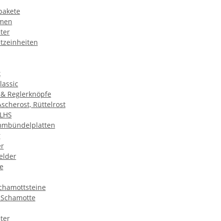
pakete
hmen
ter
tzeinheiten
k
lassic
 & Reglerknöpfe
Ascherost, Rüttelrost
 LHS
ammbündelplatten
r
er
elder
e
chamottsteine
 Schamotte
ter