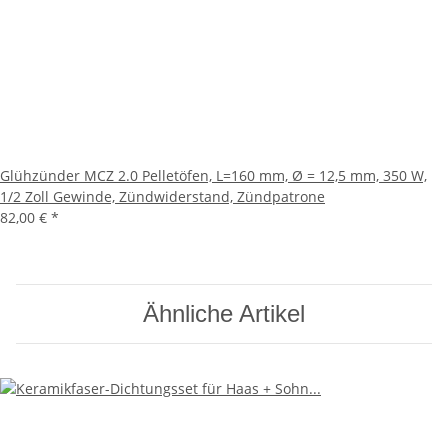
Glühzünder MCZ 2.0 Pelletöfen, L=160 mm, Ø = 12,5 mm, 350 W,
1/2 Zoll Gewinde, Zündwiderstand, Zündpatrone
82,00 €
*
Ähnliche Artikel