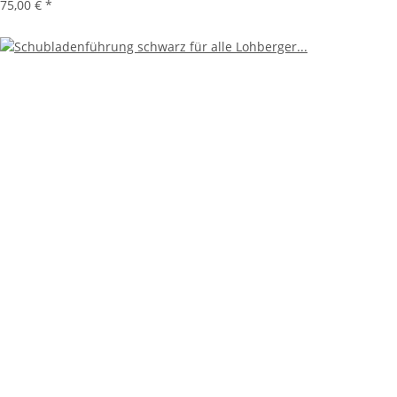
75,00 €
*