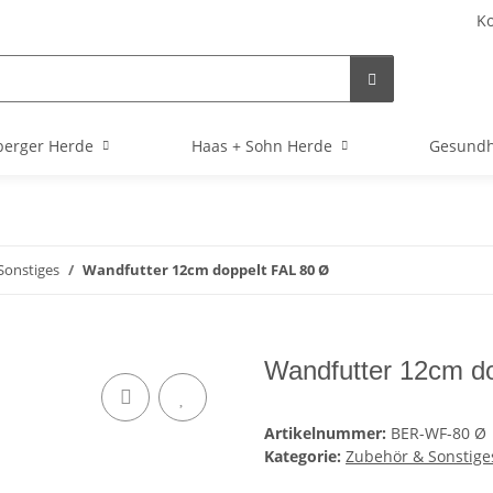
Ko
berger Herde
Haas + Sohn Herde
Gesundh
Sonstiges
Wandfutter 12cm doppelt FAL 80 Ø
Wandfutter 12cm d
Artikelnummer:
BER-WF-80 Ø
Kategorie:
Zubehör & Sonstige