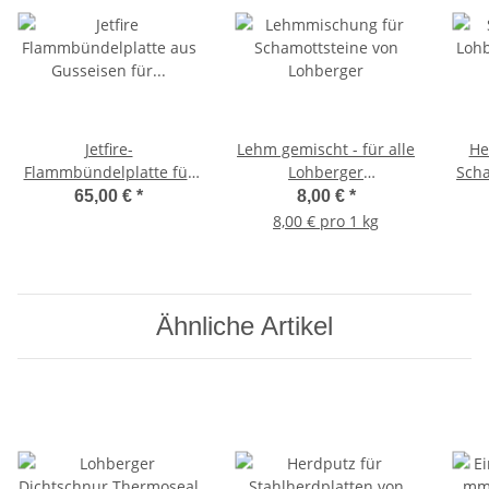
Jetfire-
Lehm gemischt - für alle
He
Flammbündelplatte für
Lohberger
Scha
LHS und Rega 75, 90,
Schamottsteine
für 
65,00 €
*
8,00 €
*
105, Integral, DH 95.3
75.
8,00 € pro 1 kg
und WH 120 bis 05/16
und
von Lohberger,
Gussplatte
Ähnliche Artikel