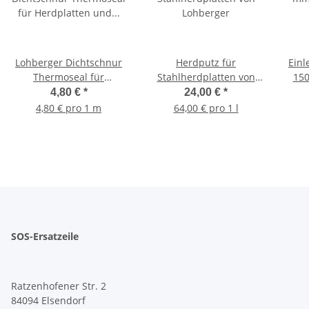
Lohberger Dichtschnur
Herdputz für
Einle
Thermoseal für
Stahlherdplatten von
15
Herdplatten und
Lohberger
4,80 €
*
24,00 €
*
Putzdeckel,
Ko
4,80 € pro 1 m
64,00 € pro 1 l
Durchmesser 7 mm
Sta
SOS-Ersatzeile
Ratzenhofener Str. 2
84094 Elsendorf